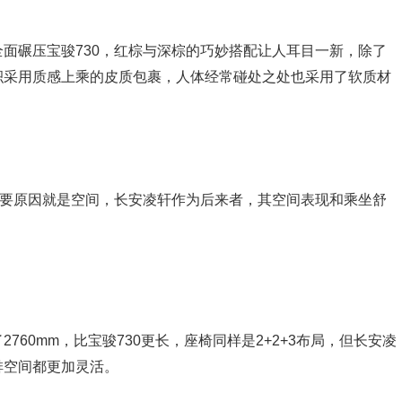
面碾压宝骏730，红棕与深棕的巧妙搭配让人耳目一新，除了
积采用质感上乘的皮质包裹，人体经常碰处之处也采用了软质材
重要原因就是空间，长安凌轩作为后来者，其空间表现和乘坐舒
60mm，比宝骏730更长，座椅同样是2+2+3布局，但长安凌
排空间都更加灵活。