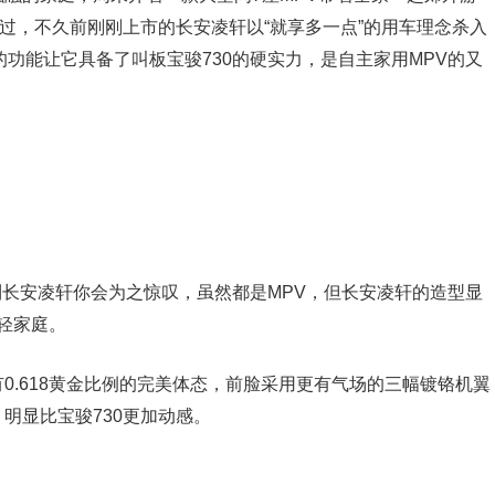
不过，不久前刚刚上市的长安凌轩以“就享多一点”的用车理念杀入
的功能让它具备了叫板宝骏730的硬实力，是自主家用MPV的又
看到长安凌轩你会为之惊叹，虽然都是MPV，但长安凌轩的造型显
年轻家庭。
0.618黄金比例的完美体态，前脸采用更有气场的三幅镀铬机翼
明显比宝骏730更加动感。