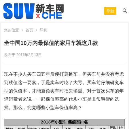
导航
您的位置
首页
导购
全中国10万内最保值的家用车就这几款
发布于 2017年2月13日
现在不少人买车四五年后便打算换车，但买车前并没有考虑
到残值这一要素，于是卖车时吃了大亏。买车前仔细研究车
型的保值率，才能避免卖车时损失惨重。对于首次买车的年
轻消费者来说，一部保值率高的代步小车是非常明智的选
择。那么，究竟哪些小型车保值率高？