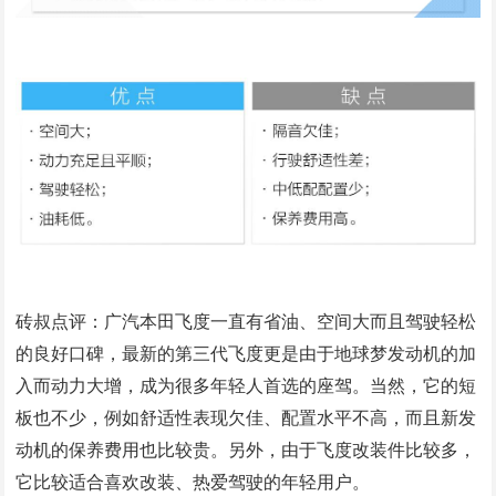
砖叔点评：广汽本田飞度一直有省油、空间大而且驾驶轻松
的良好口碑，最新的第三代飞度更是由于地球梦发动机的加
入而动力大增，成为很多年轻人首选的座驾。当然，它的短
板也不少，例如舒适性表现欠佳、配置水平不高，而且新发
动机的保养费用也比较贵。另外，由于飞度改装件比较多，
它比较适合喜欢改装、热爱驾驶的年轻用户。