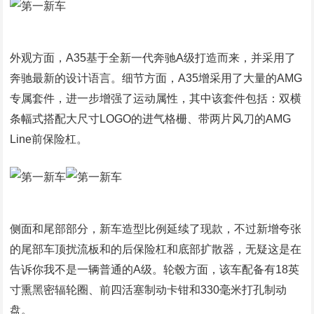
外观方面，A35基于全新一代奔驰A级打造而来，并采用了
奔驰最新的设计语言。细节方面，A35增采用了大量的AMG
专属套件，进一步增强了运动属性，其中该套件包括：双横
条幅式搭配大尺寸LOGO的进气格栅、带两片风刀的AMG
Line前保险杠。
侧面和尾部部分，新车造型比例延续了现款，不过新增夸张
的尾部车顶扰流板和的后保险杠和底部扩散器，无疑这是在
告诉你我不是一辆普通的A级。轮毂方面，该车配备有18英
寸熏黑密辐轮圈、前四活塞制动卡钳和330毫米打孔制动
盘。