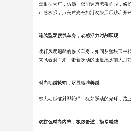
鹰眼型大灯，仿佛一双能穿透黑夜的眼，修
计感极强，点亮后光芒如涟漪般层层跌宕开
流线型双腰线车身，动感活力时刻跃现
凌轩风度翩翩的修长车身，如同从整块玉中
乘风破浪而来，带着跃动的速度感从前大灯
时尚动感轮辋，尽显驰骋美感
超大动感镭射型轮辋，犹如跃动的光环，路
双拼色时尚内饰，极致舒适，极尽精致