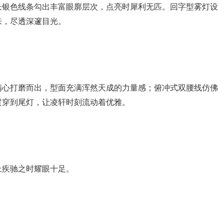
长银色线条勾出丰富眼廓层次，点亮时犀利无匹。回字型雾灯设
来，尽透深邃目光。
精心打磨而出，型面充满浑然天成的力量感；俯冲式双腰线仿佛
贯穿到尾灯，让凌轩时刻流动着优雅。
上疾驰之时耀眼十足。