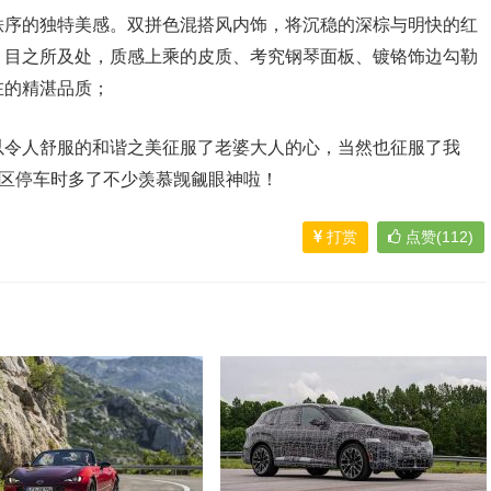
秩序的独特美感。双拼色混搭风内饰，将沉稳的深棕与明快的红
；目之所及处，质感上乘的皮质、考究钢琴面板、镀铬饰边勾勒
在的精湛品质；
以令人舒服的和谐之美征服了老婆大人的心，当然也征服了我
小区停车时多了不少羡慕觊觎眼神啦！
打赏
点赞(112)