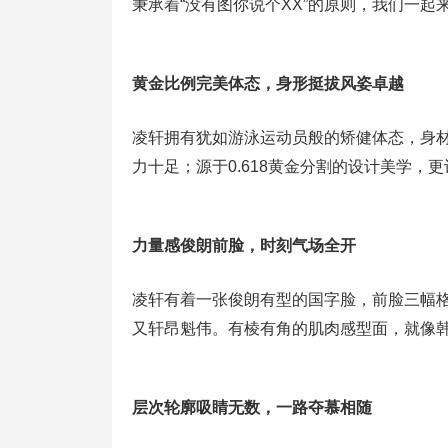
秉承着“没有图你说个XX”的原则，我们一
黄金比例完美体态，身形挺拔风姿卓越
凌轩拥有犹如游泳运动员般的矫健体态，身
力十足；源于0.618黄金分割的设计美学，
力量感俊朗前脸，时刻气场全开
凌轩有着一张俊朗有型的国字脸，前脸三幅
又轩昂魁伟。有棱有角的肌肉感型面，就像
层次轮廓吸睛无数，一路夺慕相随