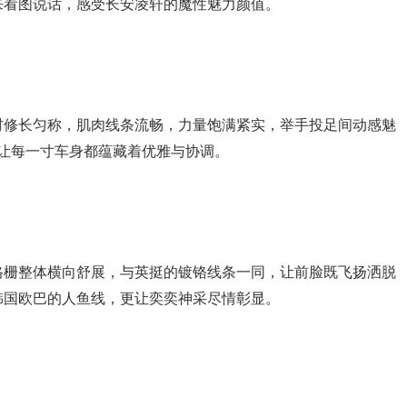
起来看图说话，感受长安凌轩的魔性魅力颜值。
材修长匀称，肌肉线条流畅，力量饱满紧实，举手投足间动感魅
更让每一寸车身都蕴藏着优雅与协调。
格栅整体横向舒展，与英挺的镀铬线条一同，让前脸既飞扬洒脱
韩国欧巴的人鱼线，更让奕奕神采尽情彰显。