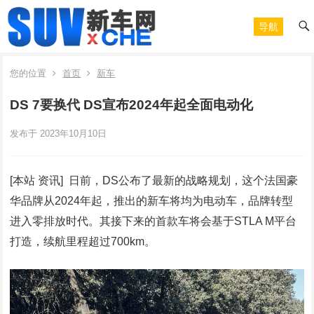
导航
您的位置
首页
新车
DS 7要换代 DS宣布2024年起全面电动化
发布于 2023年10月10日
[本站 资讯] 日前，DS公布了最新的战略规划，这个法国豪
华品牌从2024年起，推出的新车将均为电动车，品牌转型
进入零排放时代。其接下来的首款车将会基于STLA M平台
打造，续航里程超过700km。