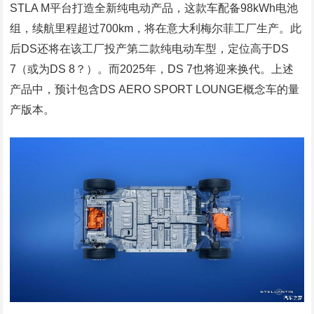
STLA M平台打造全新纯电动产品，这款车配备98kWh电池
组，续航里程超过700km，将在意大利梅尔菲工厂生产。此
后DS还将在该工厂投产第二款纯电动车型，定位高于DS
7（或为DS 8？）。而2025年，DS 7也将迎来换代。上述
产品中，预计包含DS
AERO SPORT LOUNGE概念车的量
产版本。