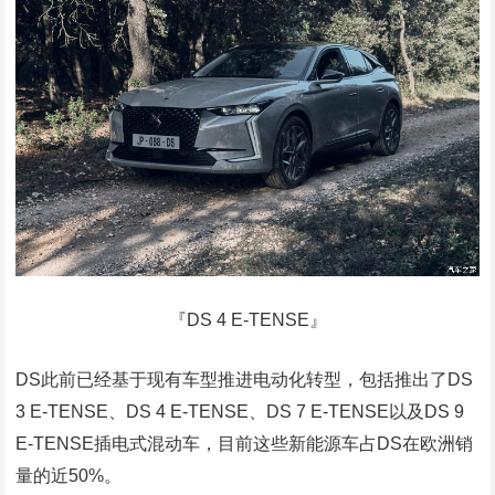
『DS 4 E-TENSE』
DS此前已经基于现有车型推进电动化转型，包括推出了DS
3 E-TENSE、DS 4 E-TENSE、DS 7 E-TENSE以及DS 9
E-TENSE插电式混动车，目前这些新能源车占DS在欧洲销
量的近50%。