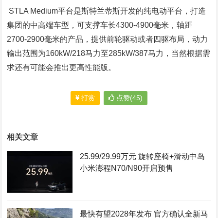
STLA Medium平台是斯特兰蒂斯开发的纯电动平台，打造
集团的中高端车型，可支撑车长4300-4900毫米，轴距
2700-2900毫米的产品，提供前轮驱动或者四驱布局，动力
输出范围为160kW/218马力至285kW/387马力，当然根据需
求还有可能会推出更高性能版。
打赏
点赞(45)
相关文章
25.99/29.99万元 旋转座椅+滑动中岛
小米澎程N70/N90开启预售
最快有望2028年发布 官方确认全新马