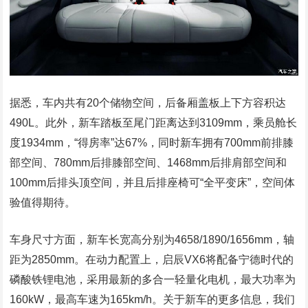
据悉，车内共有20个储物空间，后备厢盖板上下方容积达
490L。此外，新车踏板至尾门距离达到3109mm，乘员舱长
度1934mm，“得房率”达67%，同时新车拥有700mm前排膝
部空间、780mm后排膝部空间、1468mm后排肩部空间和
100mm后排头顶空间，并且后排座椅可“全平变床”，空间体
验值得期待。
车身尺寸方面，新车长宽高分别为4658/1890/1656mm，轴
距为2850mm。在动力配置上，启辰VX6将配备宁德时代的
磷酸铁锂电池，采用最新的多合一轻量化电机，最大功率为
160kW，最高车速为165km/h。关于新车的更多信息，我们