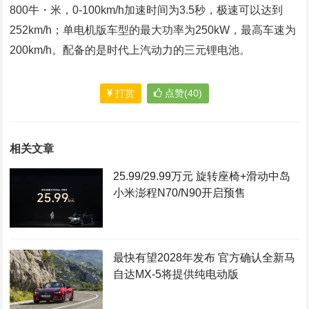
800牛・米，0-100km/h加速时间为3.5秒，极速可以达到
252km/h；单电机版车型的最大功率为250kW，最高车速为
200km/h。配备的是时代上汽动力的三元锂电池。
打赏
点赞(40)
相关文章
25.99/29.99万元 旋转座椅+滑动中岛
小米澎程N70/N90开启预售
最快有望2028年发布 官方确认全新马
自达MX-5将提供纯电动版