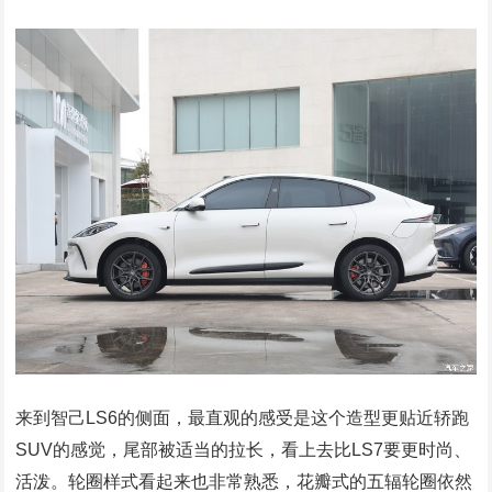
来到智己LS6的侧面，最直观的感受是这个造型更贴近轿跑
SUV的感觉，尾部被适当的拉长，看上去比LS7要更时尚、
活泼。轮圈样式看起来也非常熟悉，花瓣式的五辐轮圈依然