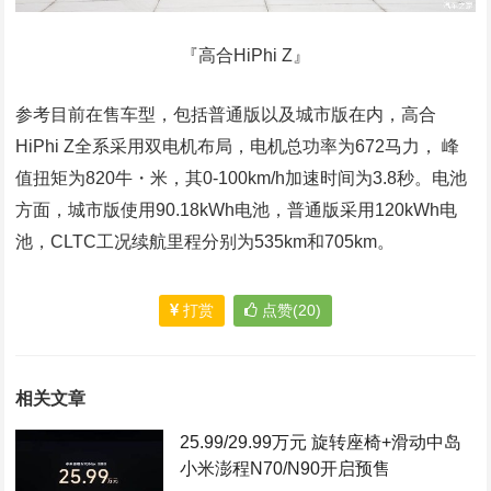
『高合HiPhi Z』
参考目前在售车型，包括普通版以及城市版在内，高合
HiPhi Z全系采用双电机布局，电机总功率为672马力， 峰
值扭矩为820牛・米，其0-100km/h加速时间为3.8秒。电池
方面，城市版使用90.18kWh电池，普通版采用120kWh电
池，CLTC工况续航里程分别为535km和705km。
打赏
点赞(20)
相关文章
25.99/29.99万元 旋转座椅+滑动中岛
小米澎程N70/N90开启预售