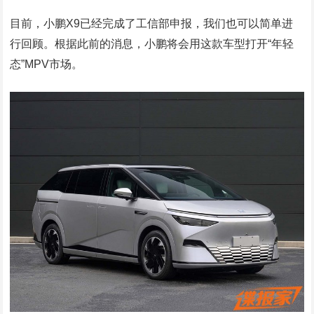
目前，小鹏X9已经完成了工信部申报，我们也可以简单进
行回顾。根据此前的消息，小鹏将会用这款车型打开“年轻
态”MPV市场。