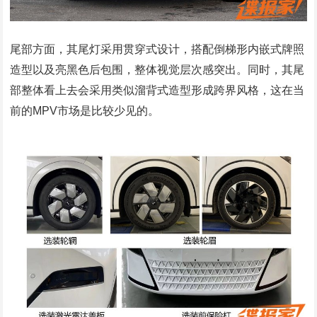
尾部方面，其尾灯采用贯穿式设计，搭配倒梯形内嵌式牌照
造型以及亮黑色后包围，整体视觉层次感突出。同时，其尾
部整体看上去会采用类似溜背式造型形成跨界风格，这在当
前的MPV市场是比较少见的。