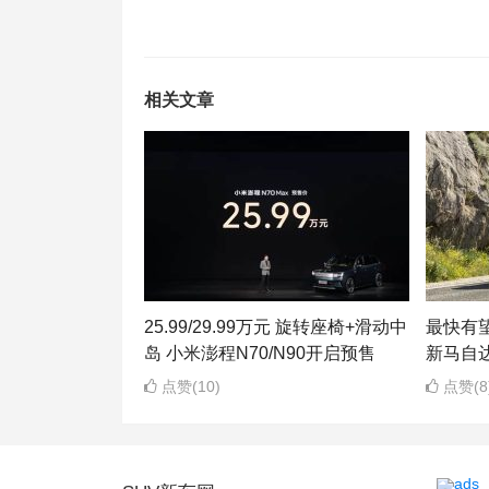
相关文章
25.99/29.99万元 旋转座椅+滑动中
最快有望
岛 小米澎程N70/N90开启预售
新马自达
点赞(10)
点赞(8