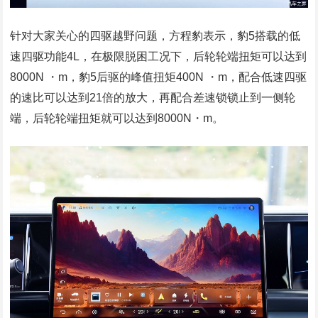
针对大家关心的四驱越野问题，方程豹表示，豹5搭载的低
速四驱功能4L，在极限脱困工况下，后轮轮端扭矩可以达到
8000N ・m，豹5后驱的峰值扭矩400N ・m，配合低速四驱
的速比可以达到21倍的放大，再配合差速锁锁止到一侧轮
端，后轮轮端扭矩就可以达到8000N・m。