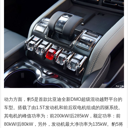
动力方面，豹5是首款比亚迪全新DMO超级混动越野平台的
车型。搭载了由1.5T发动机和前后双电机组成的四驱系统。
其电机的峰值功率为：前200kW/后285kW，额定功率：前
80kW/后80kW，另外，发动机最大净功率为135kW。豹5将