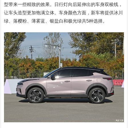
型带来一些精致的效果。日行灯向后延伸出的车身双棱线，
让车头造型更加饱满立体。车身颜色方面，新车将提供冰川
绿、落樱粉、薄雾蓝、银盐白和极光绿共5种选择。