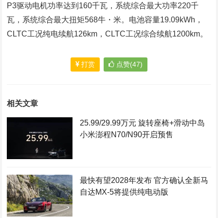
P3驱动电机功率达到160千瓦，系统综合最大功率220千
瓦，系统综合最大扭矩568牛・米。电池容量19.09kWh，
CLTC工况纯电续航126km，CLTC工况综合续航1200km。
打赏
点赞(47)
相关文章
25.99/29.99万元 旋转座椅+滑动中岛
小米澎程N70/N90开启预售
最快有望2028年发布 官方确认全新马
自达MX-5将提供纯电动版