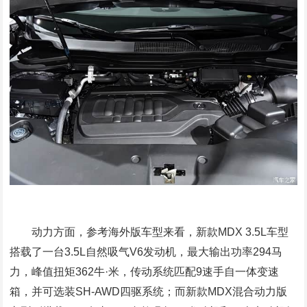
动力方面，参考海外版车型来看，新款MDX 3.5L车型
搭载了一台3.5L自然吸气V6发动机，最大输出功率294马
力，峰值扭矩362牛·米，传动系统匹配9速手自一体变速
箱，并可选装SH-AWD四驱系统；而新款MDX混合动力版