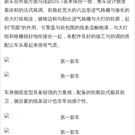
新车在外观方面与现款DS 7基本保持一致，整车设计散发
着浓郁的法式格调。前脸处宽大的六边形进气格栅与修长的
前大灯组相连，镀铬边框勾勒出进气格栅与大灯的轮廓，起
到“亮眼”的作用。引擎盖与前包围的线条流畅饱满，与大灯
组和格栅很好地衔接在一起，各配件良好的做工与协调的搭
配让车头看起来很有气质。
车身侧面造型具备较强的力量感，配备的轮毂款式极其前
卫，侧后窗的线条设计也非常动感个性。