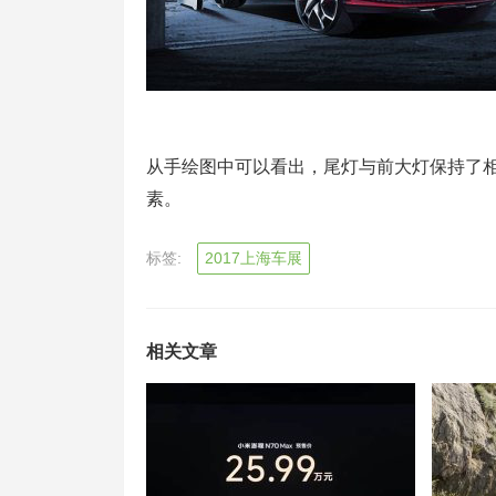
从手绘图中可以看出，尾灯与前大灯保持了
素。
标签:
2017上海车展
相关文章