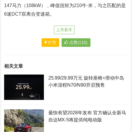
147马力（108kW），峰值扭矩为210牛·米，与之匹配的是
6速DCT双离合变速箱。
上市新车
打赏
点赞(115)
相关文章
25.99/29.99万元 旋转座椅+滑动中岛
小米澎程N70/N90开启预售
最快有望2028年发布 官方确认全新马
自达MX-5将提供纯电动版