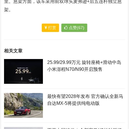
里。悬架方面，该车采用前双球头麦弗逊+后五连杆独立悬
架。
打赏
点赞(67)
相关文章
25.99/29.99万元 旋转座椅+滑动中岛
小米澎程N70/N90开启预售
最快有望2028年发布 官方确认全新马
自达MX-5将提供纯电动版