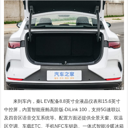
来到车内，秦L EV配备8.8英寸全液晶仪表和15.6英寸
中控屏，内置智能座舱高阶版-DiLink 100，支持5G速联以
及四音区语音交互系统等。配置方面还提供全景天窗、双温
区空调、车载ETC、手机NFC车钥匙、一体式智能冷暖冰箱