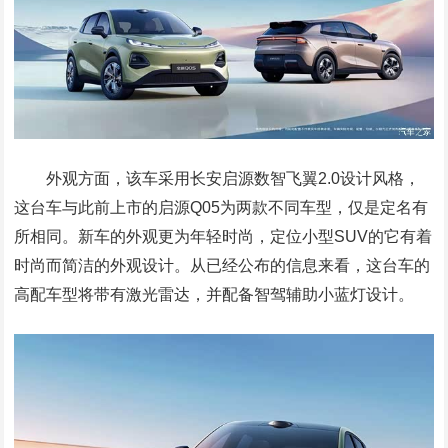
外观方面，该车采用长安启源数智飞翼2.0设计风格，
这台车与此前上市的启源Q05为两款不同车型，仅是定名有
所相同。新车的外观更为年轻时尚，定位小型SUV的它有着
时尚而简洁的外观设计。从已经公布的信息来看，这台车的
高配车型将带有激光雷达，并配备智驾辅助小蓝灯设计。