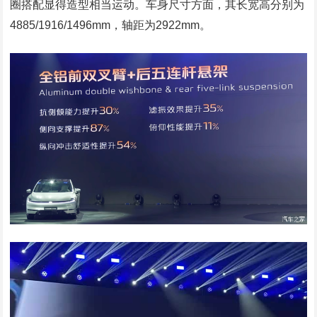
圈搭配显得造型相当运动。车身尺寸方面，其长宽高分别为
4885/1916/1496mm，轴距为2922mm。