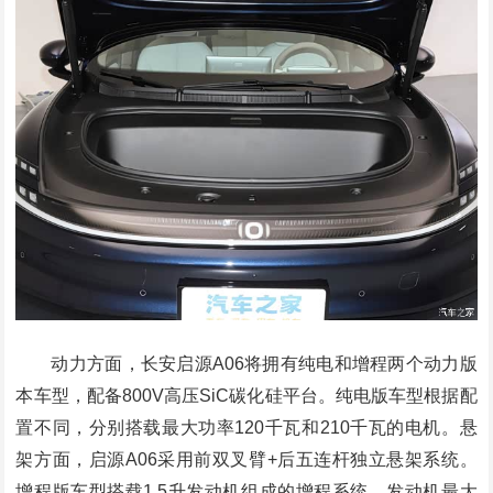
动力方面，长安启源A06将拥有纯电和增程两个动力版
本车型，配备800V高压SiC碳化硅平台。纯电版车型根据配
置不同，分别搭载最大功率120千瓦和210千瓦的电机。悬
架方面，启源A06采用前双叉臂+后五连杆独立悬架系统。
增程版车型搭载1.5升发动机组成的增程系统，发动机最大