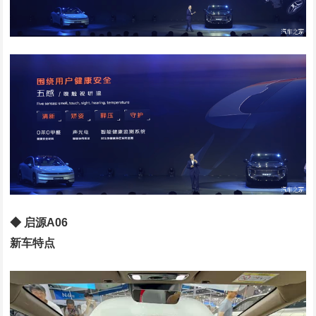
◆ 启源A06
新车特点