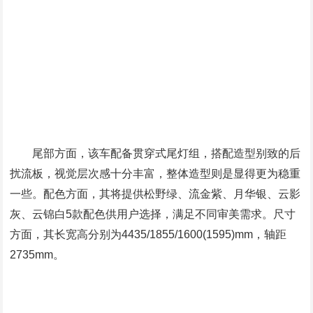
尾部方面，该车配备贯穿式尾灯组，搭配造型别致的后
扰流板，视觉层次感十分丰富，整体造型则是显得更为稳重
一些。配色方面，其将提供松野绿、流金紫、月华银、云影
灰、云锦白5款配色供用户选择，满足不同审美需求。尺寸
方面，其长宽高分别为4435/1855/1600(1595)mm，轴距
2735mm。