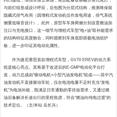
内凹腰线，增强车身立体感；尾部配备双条幅分体式尾灯，
与前灯组形成设计呼应，后包围为分层式结构，推测将保留
隐藏式排气布局（因增程式发动机仅作发电用途，排气系统
侧重低噪音设计）。此外，原型车车身两侧分别设置燃油加
注口与充电接口，这一细节与增程式车型“电+油”双补能需求
的结构特征高度吻合，同时观察到车身底部搭载电池组护
板，进一步印证其电动化属性。
作为捷尼赛思首款增程式车型，GV70 EREV的动力系
统是核心亮点。其将基于改进后的E-GMP电动化平台打
造，动力总成由“驱动电机+小型汽油发电机”组成——其中汽
油发动机不直接驱动车轮，仅在电池电量不足时充当“发电
机”为电池补能，既满足日常通勤的零排放需求，又通过燃
油后备解决长途出行的里程焦虑，符合“燃油向纯电过渡”的
技术定位。（文/本站 岳长兴）