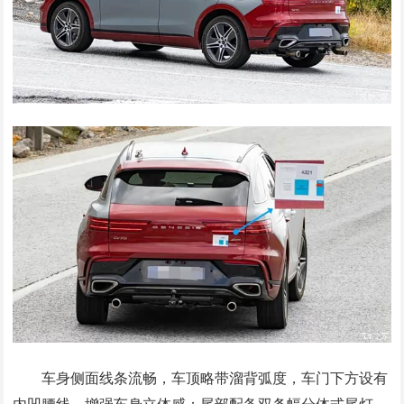
车身侧面线条流畅，车顶略带溜背弧度，车门下方设有