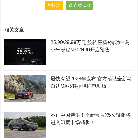
打赏
点赞(17)
相关文章
25.99/29.99万元 旋转座椅+滑动中岛
小米澎程N70/N90开启预售
最快有望2028年发布 官方确认全新马
自达MX-5将提供纯电动版
不再中国特供！全新宝马X5长轴距将
进入印度市场销售！