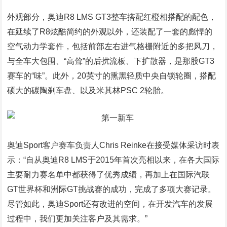
外观部分，奥迪R8 LMS GT3整车搭配红橙相搭配的配色，
在延续了R8炫酷简约的外观以外，还装配了一套的彪悍的
空气动力学套件，包括前部左右进气格栅附近的多把风刀，
与全车大包围、“高耸”的后扰流板、下扩散器，是那股GT3
赛车的“味”。此外，20英寸的熏黑轻质中央自锁轮圈，搭配
硕大的碳陶刹车盘、以及米其林PSC 2轮胎。
奥迪Sport客户赛车负责人Chris Reinke在接受媒体采访时表
示：“自从奥迪R8 LMS于2015年首次亮相以来，在各大国际
主要耐力赛名单中都获得了优秀成绩，再加上在国际汽联
GT世界杯和洲际GT挑战赛的成功，完成了多项大赛记录。
尽管如此，奥迪Sport还有改进的空间，在开发汽车的发展
过程中，我们更加关注客户及其需求。”