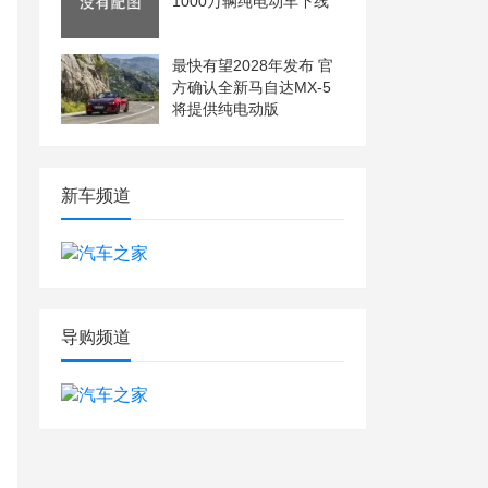
1000万辆纯电动车下线
最快有望2028年发布 官
方确认全新马自达MX-5
将提供纯电动版
新车频道
导购频道