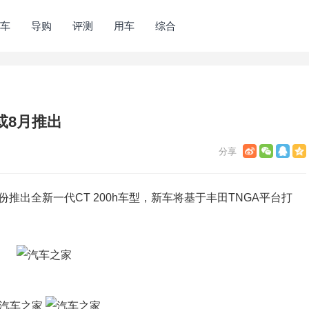
车
导购
评测
用车
综合
h或8月推出
推出全新一代CT 200h车型，新车将基于丰田TNGA平台打