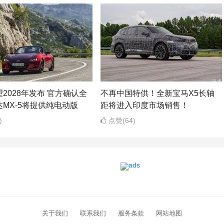
2028年发布 官方确认全
不再中国特供！全新宝马X5长轴
MX-5将提供纯电动版
距将进入印度市场销售！
)
点赞(64)
关于我们
联系我们
服务条款
网站地图