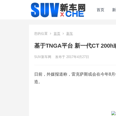
首页
新
您的位置
首页
新车
基于TNGA平台 新一代CT 200
SUV新车网
发布于 2017年4月27日
日前，外媒报道称，雷克萨斯或会在今年8月份
造。