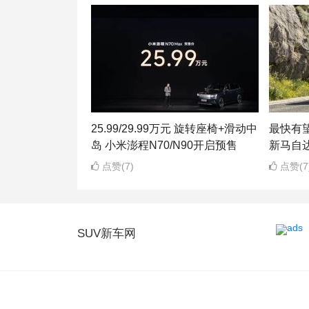
25.99/29.99万元 旋转座椅+滑动中
最快有望
岛 小米澎程N70/N90开启预售
新马自达
点赞(7)
点赞(7
SUV新车网