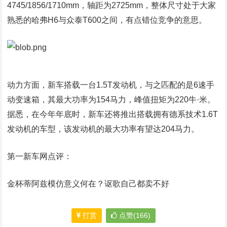
4745/1856/1710mm，轴距为2725mm，整体尺寸处于大家
熟悉的哈弗H6与众泰T600之间，有点错位竞争的意思。
动力方面，新车搭载一台1.5T发动机，与之匹配的是6速手
动变速箱，其最大功率为154马力，峰值扭矩为220牛·米。
据悉，在今年年底时，新车还将推出搭载拥有德系技术1.6T
发动机的车型，该发动机的最大功率有望达204马力。
第一新车网点评：
金杯蒂阿兹模仿意义何在？讴歌自己都卖不好
打赏
点赞(166)