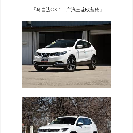
『马自达CX-5；广汽三菱欧蓝德』