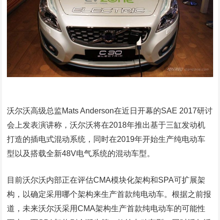
沃尔沃高级总监Mats Anderson在近日开幕的SAE 2017研讨
会上发表演讲称，沃尔沃将在2018年推出基于三缸发动机
打造的插电式混动系统，同时在2019年开始生产纯电动车
型以及搭载全新48V电气系统的混动车型。
目前沃尔沃内部正在评估CMA模块化架构和SPA可扩展架
构，以确定采用哪个架构来生产首款纯电动车。根据之前报
道，未来沃尔沃采用CMA架构生产首款纯电动车的可能性