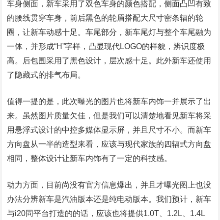
车身侧面，新车采用了双色车身的颜色搭配，侧面凸凹有致
的腰线贯穿车身，前后黑色的轮眉搭配大尺寸密条辐的轮
圈，让新车动感十足。车尾部分，新车尾灯与整个车尾融为
一体，并形成“H”字样，凸显现代LOGO的样貌，辨识度极
高。后包围采用了黑色设计，层次感十足。此外新车还使用
了隐藏式的排气布局。
值得一提的是，此次曝光的图片也将新车内饰一并展示了出
来。虽然图片质量欠佳，但是我们可以清楚地看见新车将采
用悬浮式设计的中控多媒体显示屏，并且尺寸不小。而新车
方向盘从一半的造型来看，应该与现代家族的四辐式方向盘
相同，整体设计让新车内饰有了一定的科技感。
动力方面，目前尚没有官方信息爆出，并且才曝光图上也没
办法分辨新车是汽油版本还是纯电动版本。我们预计，新车
与i20同平台打造的的话，应该也将提供1.0T、1.2L、1.4L