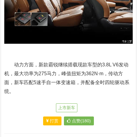
动力方面，新款霸锐继续搭载现款车型的3.8L V6发动
机，最大功率为275马力，峰值扭矩为362N·m，传动方
面，新车匹配5速手自一体变速箱，并配备全时四轮驱动系
统。
上市新车
打赏
点赞(180)