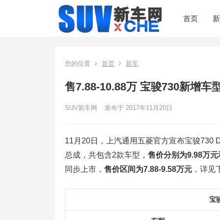
首页
新
您的位置
首页
新车
售7.88-10.88万 宝骏730新增
SUV新车网
发布于 2017年11月20日
11月20日，上汽通用五菱官方宣布宝骏730
总成，共包含2款车型，
售价分别为9.98万元和
同步上市，
售价区间为7.88-9.58万元
，详见
宝骏