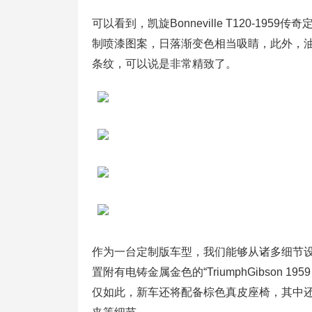
可以看到，凯旋Bonneville T120-1
制喷漆图案，日落渐变色相当吸睛，此外，
条纹，可以说是非常精致了。
作为一台定制版车型，我们能够从诸多细节
置附有电铸金属金色的“TriumphGibson 1
仅如此，新车还将配备棕色真皮座椅，其中