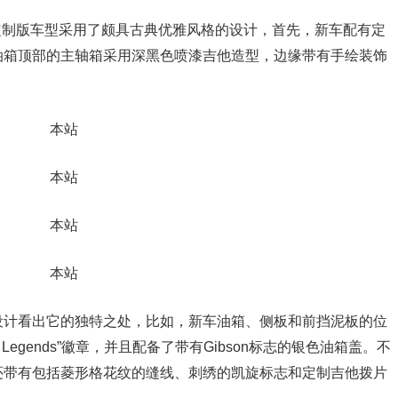
959传奇定制版车型采用了颇具古典优雅风格的设计，首先，新车配有定
油箱顶部的主轴箱采用深黑色喷漆吉他造型，边缘带有手绘装饰
设计看出它的独特之处，比如，新车油箱、侧板和前挡泥板的位
959 Legends”徽章，并且配备了带有Gibson标志的银色油箱盖。不
还带有包括菱形格花纹的缝线、刺绣的凯旋标志和定制吉他拨片