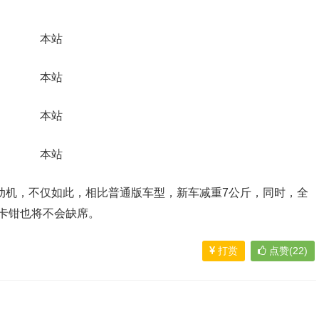
发动机，不仅如此，相比普通版车型，新车减重7公斤，同时，全
动卡钳也将不会缺席。
打赏
点赞(22)