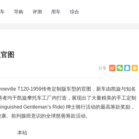
车
导购
评测
用车
综合
制版官图
eville T120-1959传奇定制版车型的官图，新车由凯旋与知名
是，两者均于凯旋摩托车工厂内打造，展现出了大量精美的手工定制
nguished Gentleman’s Ride) 绅士骑行活动的最高筹款奖励，
健康、前列腺癌意识的全球慈善筹款活动。