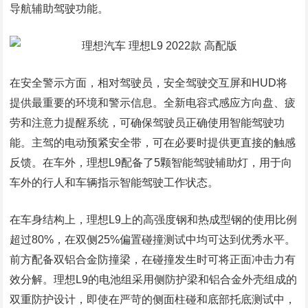
导航辅助驾驶功能。
在安全警示方面，相对驾驶员，安全驾驶交互屏和HUD将
提供最重要的环境和警示信息。全新电容式感应方向盘、疲
劳和注意力提醒系统，可确保驾驶员正确使用智能驾驶功
能。主驾的电动预紧安全带，可在必要时提供更直接的触感
反馈。在车外，理想L9配备了5颗智能驾驶辅助灯，用于向
车外的行人和车辆指示智能驾驶工作状态。
在车身结构上，理想L9上的高强度钢和热成型钢的使用比例
超过80%，在双侧25%偏置碰撞测试中均可达到优秀水平。
前方配备双铝合金防撞梁，在碰撞发生时可将正面冲击力有
效分解。理想L9的电池组采用侧防护梁和铝合金外壳组成的
双重防护设计，即使在严苛的侧面柱碰和底部托底测试中，