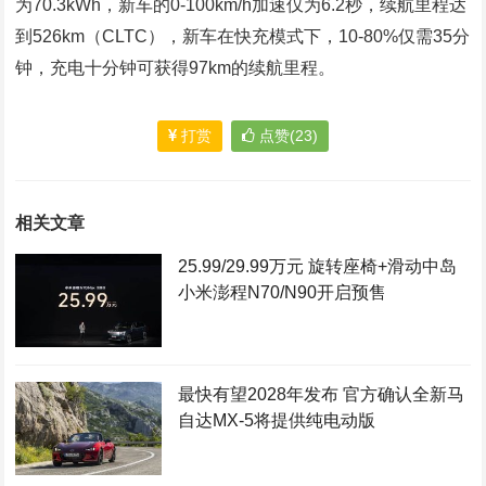
为70.3kWh，新车的0-100km/h加速仅为6.2秒，续航里程达
到526km（CLTC），新车在快充模式下，10-80%仅需35分
钟，充电十分钟可获得97km的续航里程。
打赏
点赞(23)
相关文章
25.99/29.99万元 旋转座椅+滑动中岛
小米澎程N70/N90开启预售
最快有望2028年发布 官方确认全新马
自达MX-5将提供纯电动版