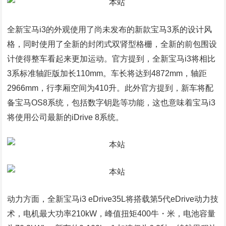
全新宝马i3的外观使用了尚未发布的新款宝马3系的设计风
格，同时使用了全新的封闭式双肾型格栅，全新的前包围设
计使得整车看起来更加运动。官方提到，全新宝马i3将相比
3系标准轴距版加长110mm。车长将达到4872mm，轴距
2966mm，行李厢空间为410升。此外官方提到，新车将配
备宝马OS8系统，包括数字钥匙等功能，这也意味着宝马i3
将使用公司最新的iDrive 8系统。
动力方面，全新宝马i3 eDrive35L将搭载第5代eDrive动力技
术，电机最大功率210kW，峰值扭矩400牛・米，电池容量