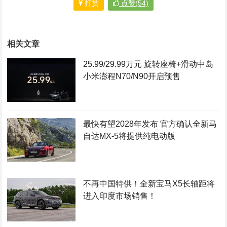
打赏
点赞(54)
相关文章
25.99/29.99万元 旋转座椅+滑动中岛
小米澎程N70/N90开启预售
最快有望2028年发布 官方确认全新马
自达MX-5将提供纯电动版
不再中国特供！全新宝马X5长轴距将
进入印度市场销售！