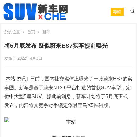
导航
您的位置
首页
新车
将5月底发布 疑似蔚来ES7实车提前曝光
发布于 2022年4月3日
[本站 资讯] 日前，国内社交媒体上曝光了一张蔚来ES7的实
车图。新车是基于蔚来NT2.0平台打造的首款SUV车型，定
位中大型5座SUV。据此前消息，新车计划将于5月底正式
发布，内部将其竞争对手锁定华晨宝马X5长轴版。