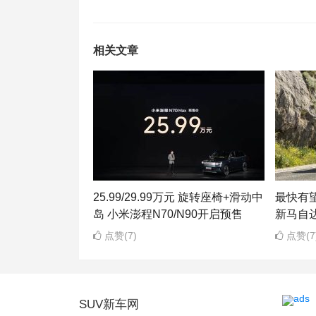
相关文章
25.99/29.99万元 旋转座椅+滑动中
最快有望
岛 小米澎程N70/N90开启预售
新马自达
点赞(7)
点赞(7
SUV新车网