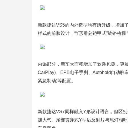
新款捷达VS5的内外造型均有所升级，增加
样式的前脸设计，“Y形雕刻铠甲式”镀铬格
内饰部分，新车大面积增加了软质包覆，更加细
CarPlay)、EPB电子手刹、Autohold自动
紧急制动)等配置。
新款捷达VS7同样融入Y形设计语言，但区
加大气。尾部贯穿式Y型后反射片与尾灯相