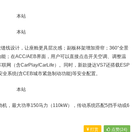
缝线设计，让座舱更具层次感；副板杯架增加滑帘；360°全景
能；在ACC/AEB界面，用户可以直接点击开关空调、调整温
联网（含CarPlay/CarLife）。同时，新款捷达VS7还搭载ESP
撞安全系统(含CEB城市紧急制动功能)等安全配置。
发动机，最大功率150马力（110kW），传动系统匹配5挡手动或6
打赏
点赞(24)