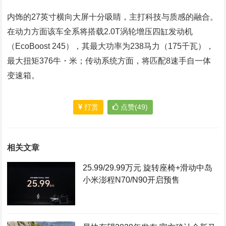
内饰的27英寸横向大屏十分吸睛，主打科技与质感的融合。
在动力方面该车全系将搭载2.0T涡轮增压四缸发动机
（EcoBoost 245），其最大功率为238马力（175千瓦），
最大扭矩376牛・米；传动系统方面，将匹配8速手自一体
变速箱。
打赏
点赞(49)
相关文章
25.99/29.99万元 旋转座椅+滑动中岛
小米澎程N70/N90开启预售