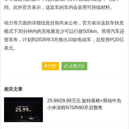
同。此外官方表示，这款车的车内会采用可持续材料。
动力等方面的详细信息目前尚未公布，官方表示这款车快充
模式下30分钟内的充电量至少可以行驶500km。塔塔汽车还
曾宣布，计划到2026年3月推出10款电动车，总投资约20亿
美元。
打赏
点赞(31)
相关文章
25.99/29.99万元 旋转座椅+滑动中岛
小米澎程N70/N90开启预售