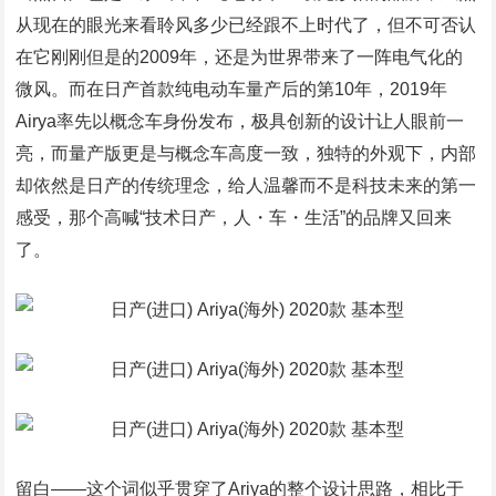
从现在的眼光来看聆风多少已经跟不上时代了，但不可否认
在它刚刚但是的2009年，还是为世界带来了一阵电气化的
微风。而在日产首款纯电动车量产后的第10年，2019年
Airya率先以概念车身份发布，极具创新的设计让人眼前一
亮，而量产版更是与概念车高度一致，独特的外观下，内部
却依然是日产的传统理念，给人温馨而不是科技未来的第一
感受，那个高喊“技术日产，人・车・生活”的品牌又回来
了。
留白――这个词似乎贯穿了Ariya的整个设计思路，相比于