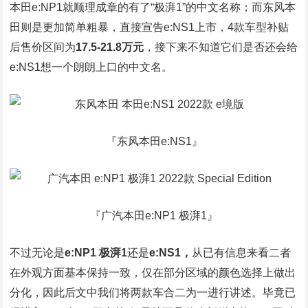
本田e:NP1就顺理成章的有了“极湃1”的中文名称；而东风本
田则是更加简单粗暴，直接宣告e:NS1上市，4款车型补贴
后售价区间为
17.5-21.8万元
，接下来不知道它们是否还会给
e:NS1想一个朗朗上口的中文名。
『东风本田e:NS1』
『广汽本田e:NP1 极湃1』
不过无论是
e:NP1 极湃1
还是
e:NS1，
从已有信息来看二者
在外观方面基本保持一致，仅在部分区域的颜色选择上做出
分化，因此后文中我们将两款车合二为一进行讲述。毕竟已