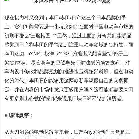
现在接力棒又交到了本田/丰田/日产这三个日本品牌的手
上，它们可能需要进一步考虑如何在面对中国电动车市场的
初期不那么“三脸懵圈”？显然，通过上面的分析我们能明显
感觉到日产和丰田的手笔更加注重电动车领域的独特性，而
本田这边，e:NP1 极湃1/e:NS1的推出又颇有些“赶鸭子上
架”的意味。尽管新车的已经率先于燃油版的缤智发布，对
车内设计修改和品牌规划的推进也显得按部就班，但在电动
化的时代，本田真的能够用这两款新车说服自己的众多拥
趸，并在内卷的市场中发展更多用户吗？这可能都需要本田
有更多别出心裁的“操作”来说服口味日渐刁钻的消费者。
●
编辑点评：
从大刀阔斧的电动化改革来看，日产Ariya的动作显然是三