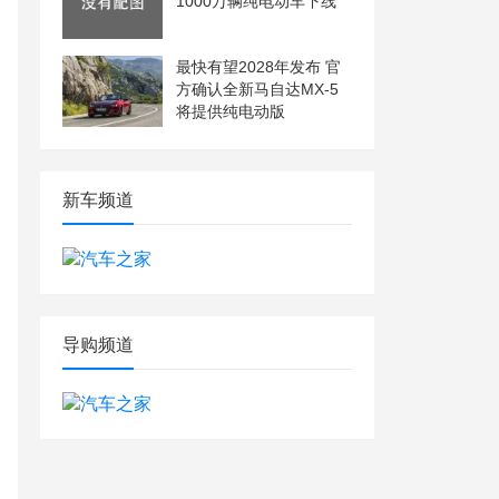
1000万辆纯电动车下线
最快有望2028年发布 官
方确认全新马自达MX-5
将提供纯电动版
新车频道
导购频道