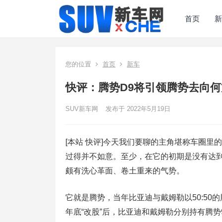
首页
新
您的位置
首页
新车
快评：腾势D9将引领腾势去向何
SUV新车网
发布于 2022年5月19日
[本站 快评]今天我们要聊的主角堪称车圈里
过得并不如意。至少，在它的初期是没有达
颇有洗心革面、卷土重来的气势。
它就是腾势，当年比亚迪与戴姆勒以50:5
年底“改股”后，比亚迪和戴姆勒分别持有腾势