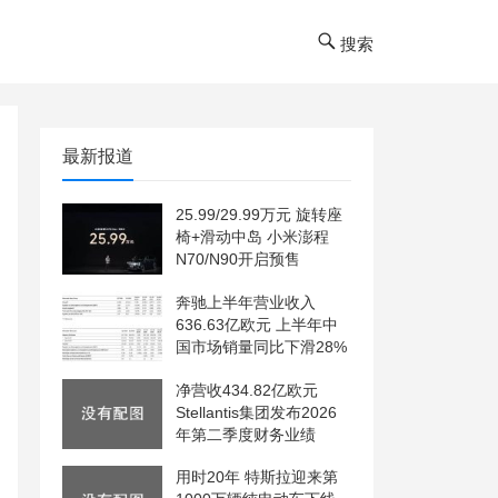
搜索
最新报道
25.99/29.99万元 旋转座
椅+滑动中岛 小米澎程
N70/N90开启预售
奔驰上半年营业收入
636.63亿欧元 上半年中
国市场销量同比下滑28%
净营收434.82亿欧元
Stellantis集团发布2026
年第二季度财务业绩
用时20年 特斯拉迎来第