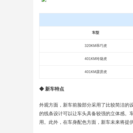
车型
320KM乖巧虎
401KM玲珑虎
401KM霹雳虎
◆ 新车特点
外观方面，新车前脸部分采用了比较简洁的
的线条设计可以让车头具备较强的立体感。
用。此外，在车身配色方面，新车未来将提