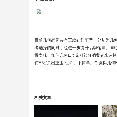
目前几何品牌共有三款在售车型，分别为几何
者选择的同时，也进一步提升品牌销量。同
置表现，相信几何E会吸引部分消费者来选
何E想“杀出重围”也许并不简单。你觉得几
相关文章