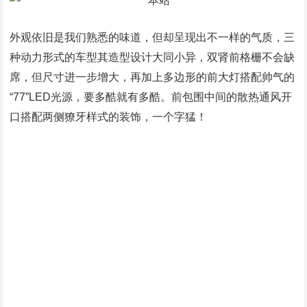
外观依旧是我们熟悉的味道，但却呈现出不一样的气质，三
种动力形式的车型其造型设计大同小异，双肾前格栅不会缺
席，但尺寸进一步增大，再加上多边形的前大灯搭配帅气的
“77”LED光源，要多酷就有多酷。前包围中间的散热通风开
口搭配两侧獠牙样式的装饰，一个字猛！
M运动套装造型也必须跟上，而且气质这块必须拿捏住，中
网以及部分车身覆盖件均变为黑色涂装，为了提升运动感，
前包围两侧的散热开口也是要多凶悍就有多凶悍，外加配上
大尺寸密条辐的轮圈，妥妥的COOL BOY！