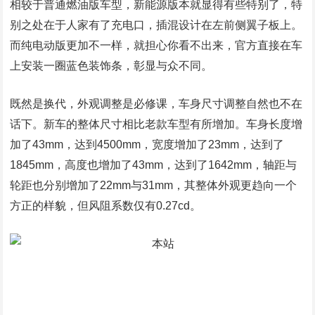
说宝马重点就是看动力，燃油版车型将搭载2.0T涡轮增压发
动机，最大功率241马力，最大扭矩400牛・米，传动系统
将匹配7速双离合变速箱以及四轮驱动系统。另外，插电式
混动系统的纯电续航里程可以达到88公里。