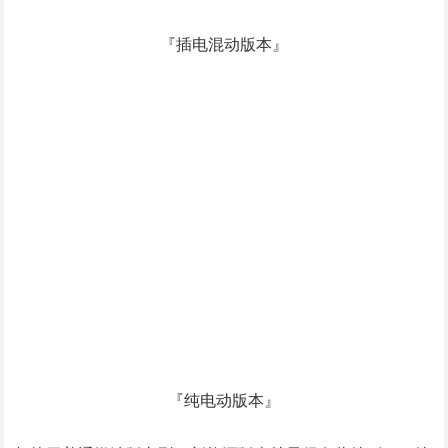
1845mm，高度也增加了43mm，达到了1642mm，轴距与
轮距也分别增加了22mm与31mm，其整体外观更趋向一个
方正的样貌，但风阻系数仅有0.27cd。
内饰上来就是双联屏，10.25英寸的仪表盘+10.7英寸的中控
多媒体显示屏，别的不说，范儿先起来了。再加上宝马最新
的iDrive 8车机系统，让新X1跟上了这个时代的步伐。