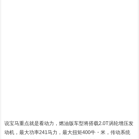
文章总结：
改款产品年年有，但人们对换代车型以及全新产品却格外关
注。其中很大一部分原因在于，换代的产品将为我们展示出
下一个时代的汽车的样子，它的变革将引领未来汽车产业5
到10年的转变。此外，全新产品给我们们更多的新鲜感，如
此具有魅力的产品，谁又能不为之青睐呢？
当然，随着汽车逐渐向电气化、智能化转型，也进一步加速
了汽车更新换代的速度，这似乎让我们开始应接不暇。不过
从我们今天聊到的几款产品来看，即便是换代以及全新产
品，都传承着产品自身该有的底蕴，可以说正是这份经久不
衰的底蕴，为它们增添了更多的魅力，随着它们未来正式上
市，当你拥有它们的时候，你想说什么？如果上来就让你诗
词歌赋有点难为人，那一句“这车真香”不为过吧？（图片来
源：carscoops、motores、motor1等；文/本站 秦超、李