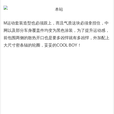
『插电混动版本』
『纯电动版本』
相较于普通燃油版车型，新能源版本就显得有些特别了，特
别之处在于人家有了充电口，插混设计在左前侧翼子板上。
而纯电动版更加不一样，就担心你看不出来，官方直接在车
上安装一圈蓝色装饰条，彰显与众不同。
既然是换代，外观调整是必修课，车身尺寸调整自然也不在
话下。新车的整体尺寸相比老款车型有所增加。车身长度增
加了43mm，达到4500mm，宽度增加了23mm，达到了