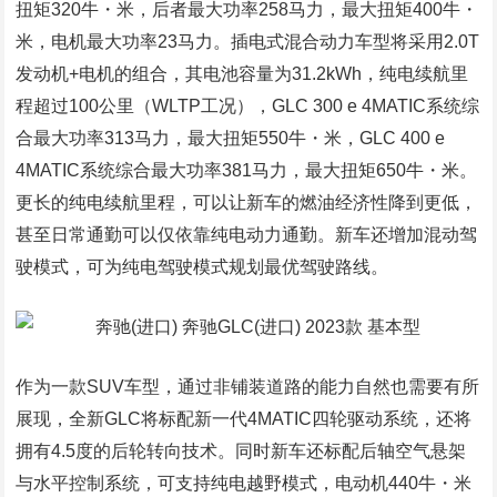
扭矩320牛・米，后者最大功率258马力，最大扭矩400牛・
米，电机最大功率23马力。插电式混合动力车型将采用2.0T
发动机+电机的组合，其电池容量为31.2kWh，纯电续航里
程超过100公里（WLTP工况），GLC 300 e 4MATIC系统综
合最大功率313马力，最大扭矩550牛・米，GLC 400 e
4MATIC系统综合最大功率381马力，最大扭矩650牛・米。
更长的纯电续航里程，可以让新车的燃油经济性降到更低，
甚至日常通勤可以仅依靠纯电动力通勤。新车还增加混动驾
驶模式，可为纯电驾驶模式规划最优驾驶路线。
作为一款SUV车型，通过非铺装道路的能力自然也需要有所
展现，全新GLC将标配新一代4MATIC四轮驱动系统，还将
拥有4.5度的后轮转向技术。同时新车还标配后轴空气悬架
与水平控制系统，可支持纯电越野模式，电动机440牛・米