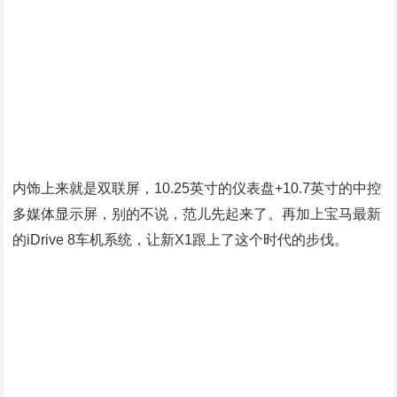
而纯电动版iX1，它将配备前后双电机的动力总成，最大功
率313马力，最大扭矩493牛・米，配合四驱系统，其0-
100km/h加速时间仅为5.7秒。同时，新车配备了一个
64.7kWh的电池组，根据工况可提供410至435公里左右的
续航里程。另外，新车还配备了130kW的快充系统，可在半
小时内从10%充电至80%。
在豪华品牌紧凑型SUV中，宝马X1具有一定的竞争力，再
加上国产后的车身更长了，这无疑是完美契合中国消费者的
喜好。全新产品不仅造型上更凶悍了，内饰也有了升级外加
最新的宝马互联系统，以及动力上的多重选择。反正只要你
不差钱，它也绝对是不能差事。