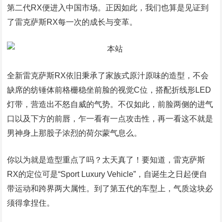
第二代RX便进入中国市场。正因如此，我们也算是见证到
了雷克萨斯RX每一次的成长与变革。
全新雷克萨斯RX依旧秉承了家族式原汁原味的造型，不会
缺席的纺锤体前格栅稳坐前脸的视觉C位，搭配折线形LED
灯带，营造出不怒自威的气势。不仅如此，前脸两侧的进气
口以及下方的前唇，乍一看有一点攻击性，再一看这不就是
男神身上那股子浓烈的荷尔蒙气息么。
你以为就是造型重点了吗？太天真了！要知道，雷克萨斯
RX的定位可是“Sport Luxury Vehicle”，自诞生之日起便自
带运动和跨界两大属性。到了第五代的车型上，气质这块必
须得拿捏住。