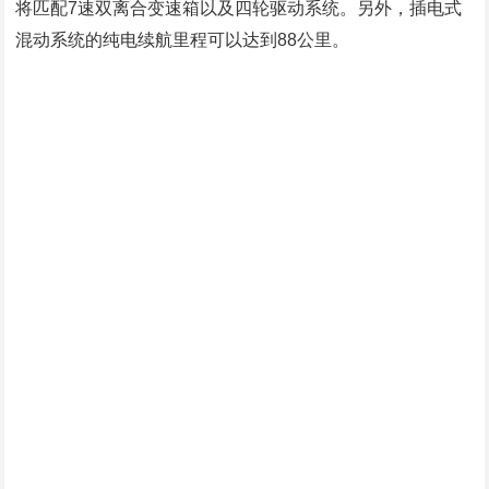
娜）
打赏
点赞(23)
相关文章
25.99/29.99万元 旋转座椅+滑动中岛
小米澎程N70/N90开启预售
最快有望2028年发布 官方确认全新马
自达MX-5将提供纯电动版