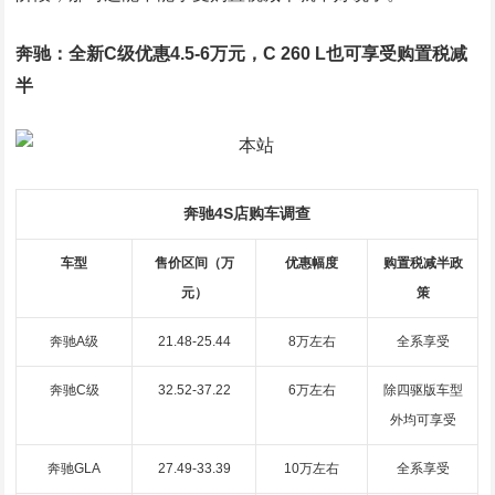
奔驰：全新C级优惠4.5-6万元，C 260 L也可享受购置税减
半
奔驰4S店购车调查
车型
售价区间（万
优惠幅度
购置税减半政
元）
策
奔驰A级
21.48-25.44
8万左右
全系享受
奔驰C级
32.52-37.22
6万左右
除四驱版车型
外均可享受
奔驰GLA
27.49-33.39
10万左右
全系享受