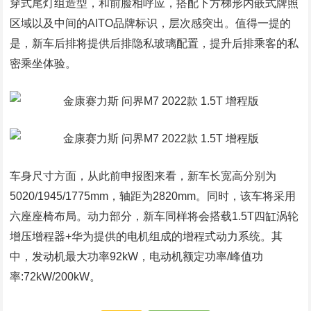
穿式尾灯组造型，和前脸相呼应，搭配下方梯形内嵌式牌照
区域以及中间的AITO品牌标识，层次感突出。值得一提的
是，新车后排将提供后排隐私玻璃配置，提升后排乘客的私
密乘坐体验。
车身尺寸方面，从此前申报图来看，新车长宽高分别为
5020/1945/1775mm，轴距为2820mm。同时，该车将采用
六座座椅布局。动力部分，新车同样将会搭载1.5T四缸涡轮
增压增程器+华为提供的电机组成的增程式动力系统。其
中，发动机最大功率92kW，电动机额定功率/峰值功
率:72kW/200kW。