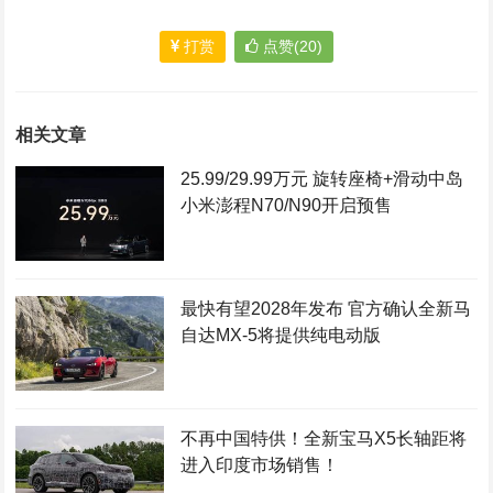
打赏
点赞(20)
相关文章
25.99/29.99万元 旋转座椅+滑动中岛
小米澎程N70/N90开启预售
最快有望2028年发布 官方确认全新马
自达MX-5将提供纯电动版
不再中国特供！全新宝马X5长轴距将
进入印度市场销售！