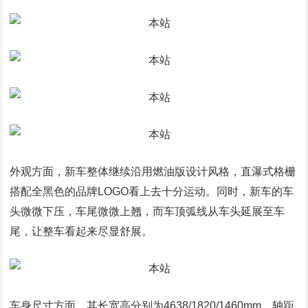
外观方面，新车整体继续沿用燃油版设计风格，直瀑式格栅
搭配全黑色的品牌LOGO看上去十分运动。同时，新车的车
头微微下压，车尾微微上翘，而车顶弧线从车头延展至车
尾，让整车看起来尽显舒展。
车身尺寸方面，其长宽高分别为4638/1820/1460mm，轴距