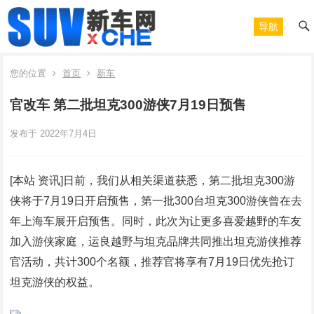
导航
您的位置
首页
新车
官改车 第二批坦克300游侠7月19日预售
发布于 2022年7月4日
[本站 资讯]日前，我们从相关渠道获悉，第二批坦克300游
侠将于7月19日开启预售，第一批300台坦克300游侠曾在去
年上海车展开启预售。同时，此次为让更多喜爱越野的车友
加入游侠家庭，运良越野与坦克品牌共同推出坦克游侠推荐
官活动，共计300个名额，推荐官将享有7月19日优先抢订
坦克游侠的权益。