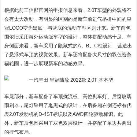
根据此前工信部官网的申报信息来看，2.0T车型的外观将不
会有太大改动，有明显的区别的是新车前进气格栅中间的皇
冠LOGO变为黑底，与蓝底的混动车型区别开来。新车前包
围依旧采用海外运动版车型的设计，整体搭配动感十足。车
身侧面来看，新车采用了隐藏式的A、B、C柱设计，营造出
了悬浮式车顶的视觉效果。新车还将配备大尺寸的双色密条
辐轮圈，进一步展现新车的动感效果。
车尾部分，新车配备了车顶扰流板、高位刹车灯、后窗玻璃
雨刷器，尾灯采用了熏黑式的设计，在后备厢右侧还标有代
表2.0T发动机的D-4ST标识以及AWD四轮驱动标识。此
外，新车后包围采用了双色双层设计，并搭配了单边共两出
的排气布局。