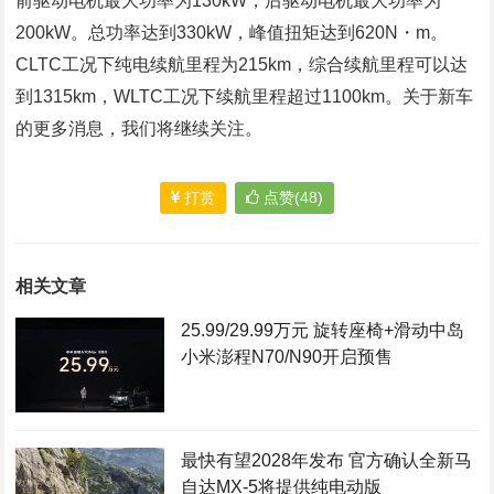
前驱动电机最大功率为130kW，后驱动电机最大功率为
200kW。总功率达到330kW，峰值扭矩达到620N・m。
CLTC工况下纯电续航里程为215km，综合续航里程可以达
到1315km，WLTC工况下续航里程超过1100km。关于新车
的更多消息，我们将继续关注。
打赏
点赞(48)
相关文章
25.99/29.99万元 旋转座椅+滑动中岛
小米澎程N70/N90开启预售
最快有望2028年发布 官方确认全新马
自达MX-5将提供纯电动版