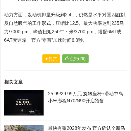
动力方面，发动机排量升级到2.4L，仍然是水平对置四缸以
及自然吸气的工作形式，压缩比12.5。最大功率达到235马
力/7000rpm，峰值扭矩250牛・米/3700rpm，搭配6MT或
6AT变速箱，官方“零百”加速时间6.3秒。
打赏
点赞(26)
相关文章
25.99/29.99万元 旋转座椅+滑动中岛
小米澎程N70/N90开启预售
最快有望2028年发布 官方确认全新马