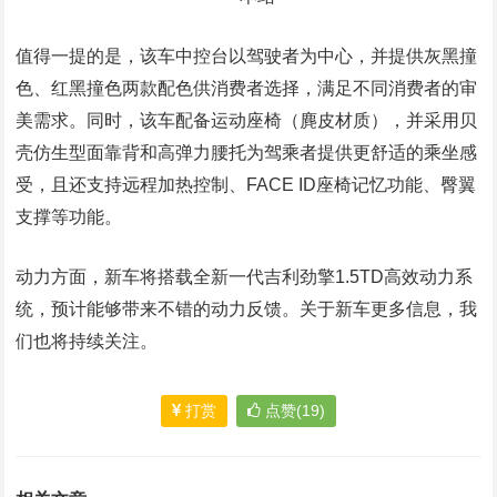
值得一提的是，该车中控台以驾驶者为中心，并提供灰黑撞
色、红黑撞色两款配色供消费者选择，满足不同消费者的审
美需求。同时，该车配备运动座椅（麂皮材质），并采用贝
壳仿生型面靠背和高弹力腰托为驾乘者提供更舒适的乘坐感
受，且还支持远程加热控制、FACE ID座椅记忆功能、臀翼
支撑等功能。
动力方面，新车将搭载全新一代吉利劲擎1.5TD高效动力系
统，预计能够带来不错的动力反馈。关于新车更多信息，我
们也将持续关注。
打赏
点赞(19)