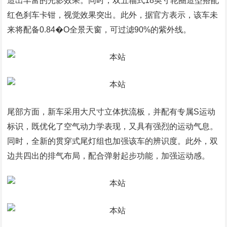
造出丰富的光影效果。同时，双五辐式18英寸轮圈造型搭配
红色刹车卡钳，视觉效果突出。此外，据官方表示，该车未
来将配备0.84�O全景天窗，可过滤90%的紫外线。
尾部方面，新车采用大尺寸立体扰流板，并配有专属S运动
标识，既优化了空气动力学表现，又具有强烈的运动气息。
同时，全新的贯穿式尾灯组也加强该车的辨识度。此外，双
边共四出的排气布局，配合弹射起步功能，加强运动感。