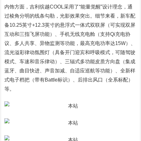
内饰方面，吉利缤越COOL采用了“能量觉醒”设计理念，通
过棱角分明的线条勾勒，光影效果突出。细节来看，新车配
备10.25英寸+12.3英寸的悬浮式一体式双联屏（可实现双屏
互动和三指飞屏功能）、手机无线充电舱（支持Qi充电协
议、多人共享、异物监测等功能，最高充电功率达15W）、
流光溢彩律动氛围灯（具备开门迎宾和呼吸模式，可随驾驶
模式、车速和音乐律动）、三辐式多功能皮质方向盘（集成
蓝牙、曲目快进、声音加减、自适应巡航等功能）、全新样
式电子档把（带有Battle标识）、后排出风口（全系标配）
等。