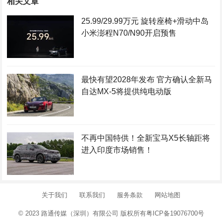
相关文章
25.99/29.99万元 旋转座椅+滑动中岛
小米澎程N70/N90开启预售
最快有望2028年发布 官方确认全新马
自达MX-5将提供纯电动版
不再中国特供！全新宝马X5长轴距将
进入印度市场销售！
关于我们
联系我们
服务条款
网站地图
© 2023 路通传媒（深圳）有限公司 版权所有
粤ICP备19076700号