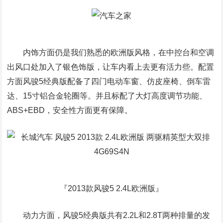
内饰方面仍是我们熟悉的欧洲版风格，在中控台和空调
出风口处加入了银色饰版，让车内看上去更有活力些。配置
方面风骏5经典版配备了四门电动车窗、仿皮座椅、倒车雷
达、15寸铝合金轮圈等。并且标配了大灯高度调节功能、
ABS+EBD，安全性方面更有保障。
『2013款风骏5 2.4L欧洲版』
动力方面，风骏5经典版共有2.2L和2.8T两种排量的发