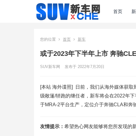
首页
新
您的位置
首页
新车
或于2023年下半年上市 奔驰CL
SUV新车网
发布于 2022年7月20日
[本站 海外谍照] 日前，我们从海外媒体获
级敞篷/轿跑的继任者，新车将会在2022年
于MRA-2平台生产，定位介于奔驰CLA和奔
友情提示：
希望热心网友能够将您所发现的新