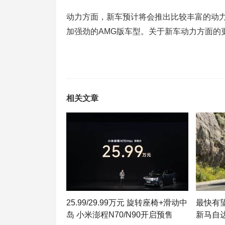
动力方面，新车预计将会推出比较丰富的动力
加强劲的AMG版车型。关于新车动力方面的
相关文章
25.99/29.99万元 旋转座椅+滑动中
最快有望
岛 小米澎程N70/N90开启预售
新马自达