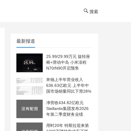
搜索
最新报道
25.99/29.99万元 旋转座
椅+滑动中岛 小米澎程
N70/N90开启预售
奔驰上半年营业收入
636.63亿欧元 上半年中
国市场销量同比下滑28%
净营收434.82亿欧元
Stellantis集团发布2026
年第二季度财务业绩
用时20年 特斯拉迎来第